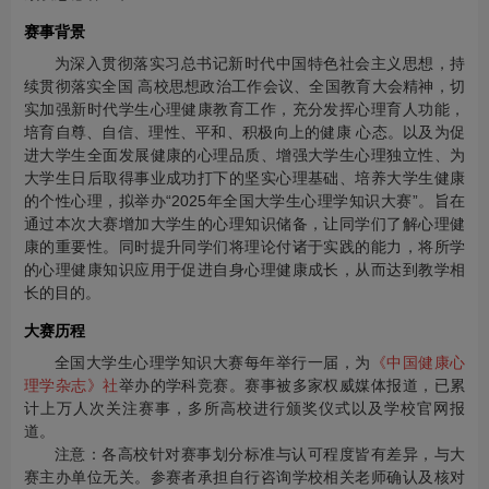
赛事背景
为深入贯彻落实习总书记新时代中国特色社会主义思想，持
续贯彻落实全国 高校思想政治工作会议、全国教育大会精神，切
实加强新时代学生心理健康教育工作，充分发挥心理育人功能，
培育自尊、自信、理性、平和、积极向上的健康 心态。以及为促
进大学生全面发展健康的心理品质、增强大学生心理独立性、为
大学生日后取得事业成功打下的坚实心理基础、培养大学生健康
的个性心理，拟举办“2025年全国大学生心理学知识大赛”。旨在
通过本次大赛增加大学生的心理知识储备，让同学们了解心理健
康的重要性。同时提升同学们将理论付诸于实践的能力，将所学
的心理健康知识应用于促进自身心理健康成长，从而达到教学相
长的目的。
大赛历程
全国大学生心理学知识大赛每年举行一届，为
《中国健康心
理学杂志》社
举办的学科竞赛。赛事被多家权威媒体报道，已累
计上万人次关注赛事，多所高校进行颁奖仪式以及学校官网报
道。
注意：各高校针对赛事划分标准与认可程度皆有差异，与大
赛主办单位无关。参赛者承担自行咨询学校相关老师确认及核对