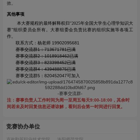
效。
其他事项
本
大赛规程的最终解释权归“2025年全国大学生心理学知识大
赛”组织委员会所有。大赛组委会负责比赛的组织实施等各项工
作。
联系方式：杨老师
19902095681
赛事交流群1：713671781已满
赛事交流群2：1018918462已满
赛事交流群3：823398452已满
赛事交流群4：439488875已满
赛事交流群5：820452047可加入
-赛事交流群-
注：赛事负责人工作时间为周一至周五每天9:00-18:00，其余时
间若未及时回复信息还请谅解，看到后会第一时间进行回复。
竞赛协办单位
克孜勒苏职业技术学院
洛阳师范学院