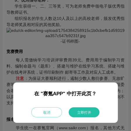
3、优秀指导老师：
学生获得一、二、三等奖，可为老师免费申领电子版优秀指
导教师证书。
组织报名的学生人数达10人及以上的高校老师，颁发优秀指
导老师奖及相对应的其他奖励。
-证书样图-
竞赛费用
每人需缴纳学习培训评审费用39元。费用用于编制学习资
料、编制命题与《题库》、搭建与维护在线学习系统、搭建与维
护在线考评系统，证书印刷制作 邮寄等工作及对应人工成本。
注意
：为保证大赛顺利进行，遏制少数人敷衍参赛、无故旷
赛等行为，故报名后若已使用练习题库进行学习、试题练习&组委
会老师已发送题库pdf形式；已进入正式考场，有实质参赛行为；
在 "赛氪APP" 中打开此页？
以及考前7天名单上报后或已完成报名但因个人原因错过比赛则不
支持退赛退费！
提供开票服务以及相关文件。
取消
立即打开
报名方式
学生统一在赛氪官网（www.saikr.com）报名，其他方式无