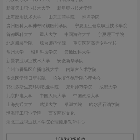
新疆天山职业技术大学
新星职业技术学院
上海应用技术大学
山东工商学院
蚌埠学院
贵州医科大学神奇民族医药学院
宁夏卫生健康职业技术学院
首都医科大学
重庆大学
中国海洋大学
宁夏理工学院
北京服装学院
琼台师范学院
重庆医药高等专科学校
常州大学
银川科技学院
安徽医科大学
新疆农业职业技术大学
安徽新华学院
广州市番禺区广播电视大学
内蒙古艺术学院
豫北医学院日新书院
哈尔滨华德学院心理协会
鄂尔多斯生态环境职业学院
郑州师范学院
成都大学
北京邮电大学
中国人民大学
中国政法大学
上海交通大学
武汉大学
巢湖学院
哈尔滨石油学院
渤海理工职业学院
西安两仪文化
湖北工业职业技术学院心理健康教育中心
申请为组织单位