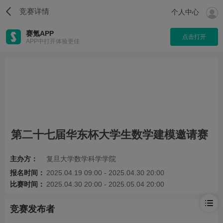
竞赛详情
个人中心
赛氪APP
点击打开
APP中打开体验更佳
第二十七届华东杯大学生数学建模邀请赛
主办方：
复旦大学数学科学学院
报名时间：
2025.04.19 09:00 - 2025.04.30 20:00
比赛时间：
2025.04.30 20:00 - 2025.05.04 20:00
竞赛发布者