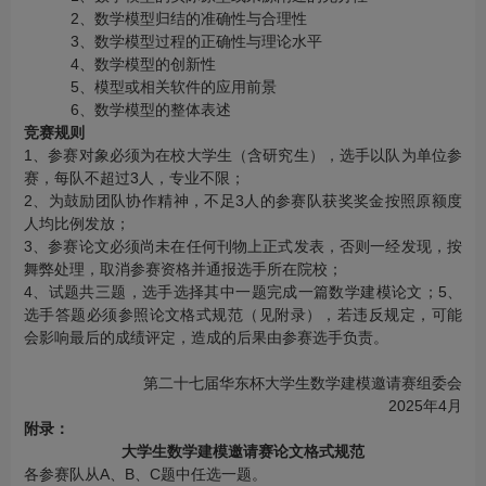
2、数学模型归结的准确性与合理性
3、数学模型过程的正确性与理论水平
4、数学模型的创新性
5、模型或相关软件的应用前景
6、数学模型的整体表述
竞赛规则
1、参赛对象必须为在校大学生（含研究生），选手以队为单位参
赛，每队不超过3人，专业不限；
2、为鼓励团队协作精神，不足3人的参赛队获奖奖金按照原额度
人均比例发放；
3、参赛论文必须尚未在任何刊物上正式发表，否则一经发现，按
舞弊处理，取消参赛资格并通报选手所在院校；
4、试题共三题，选手选择其中一题完成一篇数学建模论文；5、
选手答题必须参照论文格式规范（见附录），若违反规定，可能
会影响最后的成绩评定，造成的后果由参赛选手负责。
第二十七届华东杯大学生数学建模邀请赛组委会
2025年4月
附录：
大学生数学建模邀请赛论文格式规范
各参赛队从A、B、C题中任选一题。