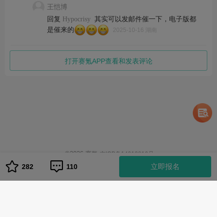
王恺博
回复
其实可以发邮件催一下，电子版都
Hypocrisy
是催来的
2025-10-16 湖南
打开赛氪APP查看和发表评论
©
2026
赛氪
京ICP备14013810号
1
立即报名
282
110
队伍管理
队伍管理