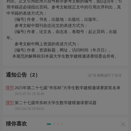
列出。正文引用处用方括号标示参考文献的编号，如[1][3]等；引
用书籍还必须指出页码。参考文献按正文中的引用次序列出，其
中书籍的表述方式为：
[编号] 作者，书名，出版地：出版社，出版年。
参考文献中期刊杂志论文的表述方式为：
[编号] 作者，论文名，杂志名，卷期号：起止页码，出版
年。
参考文献中网上资源的表述方式为：
[编号] 作者，资源标题，网址，访问时间（年月日）。
本规范的解释权归本届大学生数学建模邀请赛组委会所有。
闫* 刚刚完成了报名
胡*涛 刚刚完成了报名
张* 刚刚完成了报名
法*鸟 刚刚进行了关注
通知公告（2）
鑫* 刚刚进行了关注
周* 刚刚完成了报名
马* 刚刚完成了报名
2025年第二十七届“华东杯”大学生数学建模邀请赛获奖名单
杨*娟 刚刚完成了报名
2025-07-01 20:38:40
曹* 刚刚进行了关注
赵*垚 刚刚进行了关注
第二十七届华东杯大学生数学建模邀请赛试题
闫* 刚刚完成了报名
2025-04-30 18:00:02
胡*涛 刚刚完成了报名
张* 刚刚完成了报名
法*鸟 刚刚进行了关注
猜你喜欢
鑫* 刚刚进行了关注
周* 刚刚完成了报名