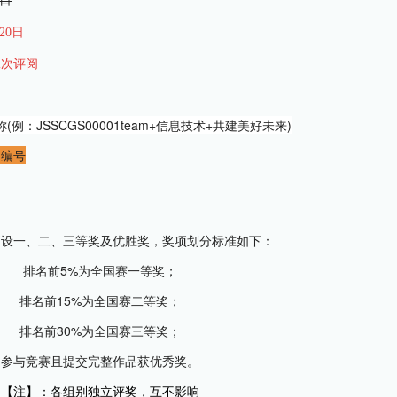
5日
20日
二次评阅
例：JSSCGS00001team+信息技术+共建美好未来)
名编号
别设一、二、三等奖及优胜奖，奖项划分标准如下：
排名前5%为
全国赛一等奖
；
排名前15%为
全国赛二等奖
；
排名前30%为
全国赛三等奖
；
参与竞赛且提交完整作品获
优秀奖
。
【注】：各组别独立评奖，互不影响