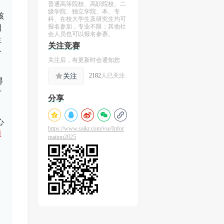
普通高等院校、高职院校、二
级学院、独立学院、本、专
核
科、在校大学生及研究生均可
国
报名参加，专业不限；其他社
会人员也可以报名参赛。
生
关注
竞赛
个
关注后，有更新时会通知您
关注
2182
人已关注
得
才
分享
心
https://www.saikr.com/vse/Infor
组
mation2025