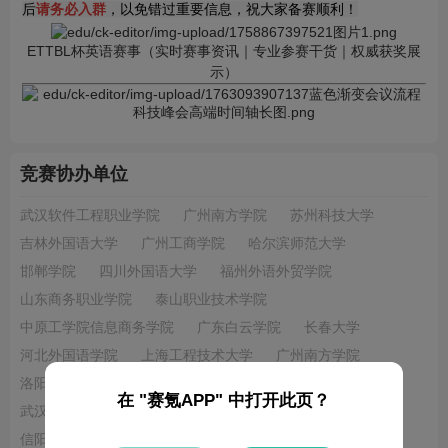
后
请务必入群
，以免错过重要信息，祝大家备赛顺利！
ETTBL杯英语赛事（实时赛事资讯｜专业参赛干货｜权威获奖展
示）
竞赛协办单位
武汉软件工程职业学院
广州南方学院
苏州科技大学
吉林外国语大学
广州工商学院
哈尔滨师范大学
邯郸学院
四川外国语大学
福州外语外贸学院
山东商务职业学院
泰山职业技术学院
中原工学院信息商务学院
广东白云学院
长春大学
河北外国语学院
上海工程技术大学
广州南方学院
洛阳商业职业学院
哈尔滨信息工程学院
在 "赛氪APP" 中打开此页？
武汉华夏理工学院
河南财经政法大学
信阳学院英语俱乐部
天津滨海职业学院