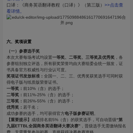
口译：《商务英语翻译教程（口译）》（第三版）
>>点击查
看详情。
六、奖项设置
（一）参赛选手奖
本次大赛每场考试均设置
一等奖、二等奖、三等奖及优秀奖
，各
参赛组别独立评选，所有获奖荣誉均由大赛组委会统一颁发，证
书具备官方权威性与行业认可度。
奖项证书发放标准：
全国一、二、三、优秀奖获奖选手可同时获
得电子版与纸质版荣誉证书。
一等奖：
前10%（含）的选手；
二等奖：
前11%-25%（含）的选手；
三等奖：
前26%-55%（含）的选手；
优秀奖：
若干名；
成功参赛的选手，均可获得官方
电子版参赛证明
。
【重要提示】
成绩排名前5%（含）的获奖选手，可自动晋级
“第
九届ETTBL全国商务英语翻译大赛决赛”
，晋级选手无需缴纳报名
费、无需重复参与初赛，直接获得决赛参赛资格。