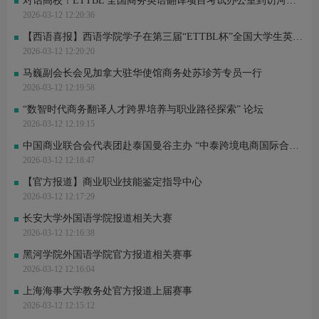
对话高校！ETTBL 全国商务英语翻译项目考试办公室到访河南牧业经济学院交流洽谈
2026-03-12 12:20:36
【西语喜报】西语学院学子在第三届“ETTBL杯”全国大学生英语能力大赛中喜获佳绩
2026-03-12 12:20:20
马巍副会长会见加拿大驻华使馆商务处苏珍芳专员一行
2026-03-12 12:19:58
“数智时代商务翻译人才跨界培养与职业路径探索” 论坛
2026-03-12 12:19:15
中国商业联合会代表团赴泰国曼谷主办 “中泰跨境电商国际合作曼谷峰会”并考察调研
2026-03-12 12:18:47
【官方报道】商业职业技能鉴定指导中心
2026-03-12 12:17:29
长安大学外国语学院报道相关大赛
2026-03-12 12:16:38
黑河学院外国语学院官方报道相关赛事
2026-03-12 12:16:04
上海海事大学教务处官方报道上届赛事
2026-03-12 12:15:12