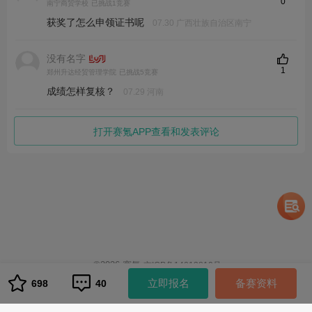
0
南宁商贸学校
已挑战1竞赛
获奖了怎么申领证书呢
07.30 广西壮族自治区南宁
没有名字
1
郑州升达经贸管理学院
已挑战5竞赛
成绩怎样复核？
07.29 河南
打开赛氪APP查看和发表评论
©
2026
赛氪
京ICP备14013810号
1
立即报名
备赛资料
698
40
队伍管理