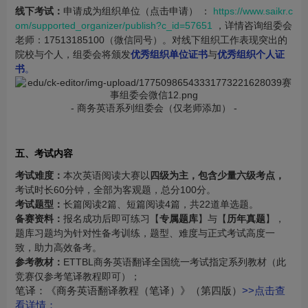
线下考试：
申请成为组织单位（点击申请） ：
https://www.saikr.c
om/supported_organizer/publish?c_id=57651
，详情咨询组委会
老师：17513185100（微信同号）。对线下组织工作表现突出的
院校与个人，组委会将颁发
优秀组织单位证书
与
优秀组织个人证
书
。
- 商务英语系列组委会（仅老师添加） -
五、考试内容
考试难度：
本次英语阅读大赛以
四级为主，包含少量六级考点，
考试时长60分钟，全部为客观题，总分100分。
考试题型：
长篇阅读2篇、短篇阅读4篇，共22道单选题。
备赛资料：
报名成功后即可练习【
专属题库
】与【
历年真题
】，
题库习题均为针对性备考训练，题型、难度与正式考试高度一
致，助力高效备考。
参考教材：
ETTBL商务英语翻译全国统一考试指定系列教材（此
竞赛仅参考笔译教程即可）；
笔译：《商务英语翻译教程（笔译）》（第四版）
>>
点击查
看详情
；