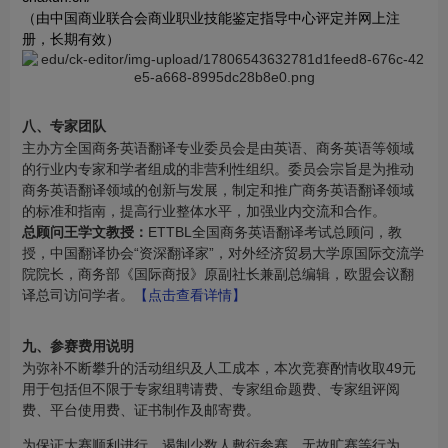
（由中国商业联合会商业职业技能鉴定指导中心评定并网上注
册，长期有效）
八、专家团队
主办方全国商务英语翻译专业委员会是由英语、商务英语等领域
的行业内专家和学者组成的非营利性组织。委员会宗旨是为推动
商务英语翻译领域的创新与发展，制定和推广商务英语翻译领域
的标准和指南，提高行业整体水平，加强业内交流和合作。
总顾问王学文教授：
ETTBL全国商务英语翻译考试总顾问，教
授，中国翻译协会“资深翻译家”，对外经济贸易大学原国际交流学
院院长，商务部《国际商报》原副社长兼副总编辑，欧盟会议翻
译总司访问学者。
【点击查看详情】
九、参赛费用说明
为弥补不断攀升的活动组织及人工成本，本次竞赛酌情收取49元
用于包括但不限于专家组聘请费、专家组命题费、专家组评阅
费、平台使用费、证书制作及邮寄费。
为保证大赛顺利进行，遏制少数人敷衍参赛、无故旷赛等行为，