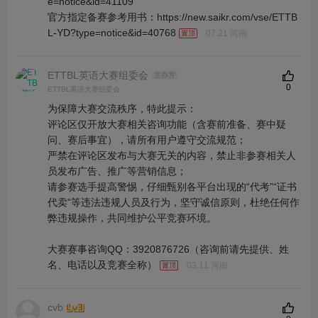
e=notice&id=41109
官方指定备赛参考用书：https://new.saikr.com/vse/ETTB
L-YD?type=notice&id=40768
07.21 河南
ETTBL英语大赛组委会
主办方
0
ETTBL英语大赛组委会
为保障大赛交流秩序，特此提示：
评论区仅开放大赛相关咨询功能（含赛前准备、赛中疑
问、赛后事宜），请所有用户遵守交流规范；
严禁在评论区发布与大赛无关的内容，禁止非参赛相关人
员发布广告、推广等营销信息；
请参赛选手提高警惕，仔细甄别各平台出现的“代考”“证书
代卖”等违法违规人员及行为，坚守诚信原则，杜绝任何作
弊违规操作，共同维护公平竞赛环境。
大赛赛事咨询QQ：3920876726（咨询前请先提供、姓
名、电话以及竞赛全称）
03.11 河南
cvb