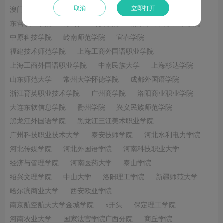
取消
立即打开
澳门城市大学人文社会科学学院
郑州经贸学院
东营职业学院
青岛恒星科技学院
南京审计大学金审学院
中原科技学院
岭南师范学院
宜春学院
福建技术师范学院
上海工商外国语职业学院
上海工商外国语职业学院
中南民族大学
上海杉达学院
山东师范大学
常州大学怀德学院
成都外国语学院
浙江育英职业技术学院
广州商学院
洛阳商业职业学院
大连东软信息学院
衢州学院
兴义民族师范学院
黑龙江外国语学院
黑龙江三江美术职业学院
广州科技职业技术大学
泰安技师学院
河北水利电力学院
河北传媒学院
河北外国语学院
河南科技职业大学
经济与管理学院
河南医药大学
泰山学院
绍兴文理学院
中山大学
洛阳理工学院
新疆师范大学
哈尔滨商业大学
西安欧亚学院
南京航空航天大学金城学院
x开头
保定理工学院
河南农业大学
国家法官学院广西分院
商丘学院