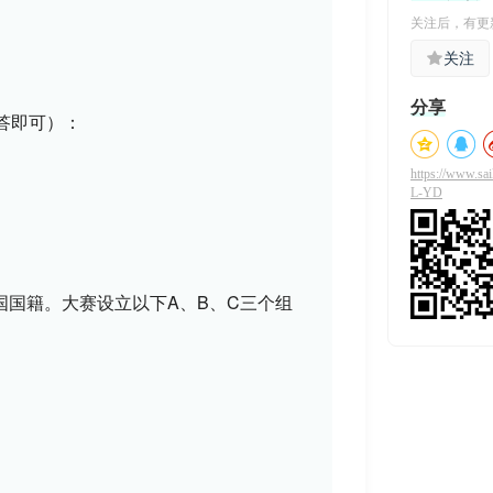
关注后，有更
关注
分享
答即可）：
https://www.sa
L-YD
国籍。大赛设立以下A、B、C三个组