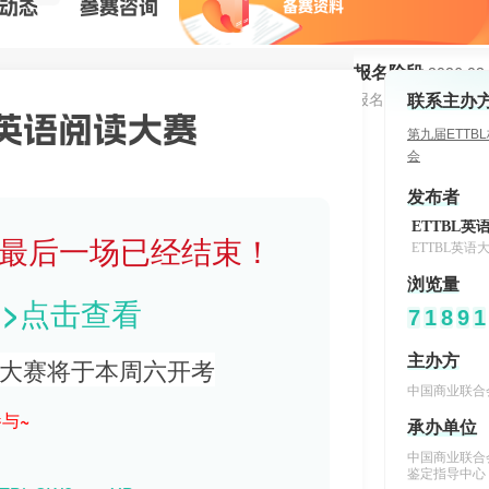
动态
参赛
咨询
备赛资料
报名阶段
2026.03.
报名已结束
联系主办
校英语阅读大赛
第九届ETTB
会
发布者
最后一场已经结束！
ETTBL英语
浏览量
>>点击查看
7
1
8
9
1
主办方
译大赛将于本周六开考
中国商业联合
与~
承办单位
中国商业联合
鉴定指导中心