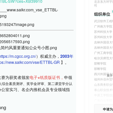
TTBL-SW?ces=XB39910
北京东方环宇
司
组织单位
武汉软件工程
广州南方学院
苏州科技大学
苏州科技大学
吉林外国语大
吉林外国语大
广州工商学院
https://m.cgcc.org.cn/
）权威主办，
2003年
哈尔滨师范大
tps://new.saikr.com/vse/ETTBL-GR
 】。
邯郸学院
邯郸学院
四川外国语大
展开
大赛为获奖者颁发
电子+纸质版证书，
申领
福州外语外贸
入综合素质测评、奖学金评审、第二课堂学分认
山东商务职业
试办公室实习、名企内推机会及专业领域指
泰山职业技术
中原工学院信
广东白云学院
申请为