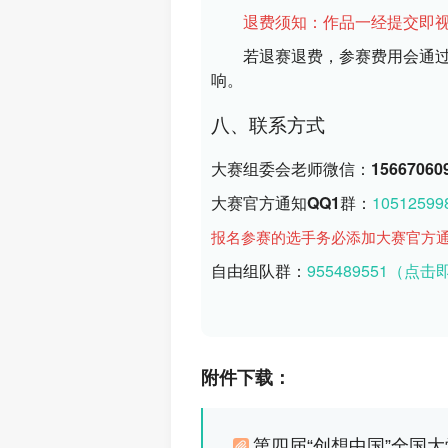
退费须知：作品一经提交即
若退赛退费，参赛费用会通
响。
八、联系方式
大赛组委会老师微信：156670609
大赛官方通知QQ1群：
10512599
报名参赛的选手务必添加大赛官方
自由组队群：
955489551
（点击
附件下载：
第四届“创想中国”全国大