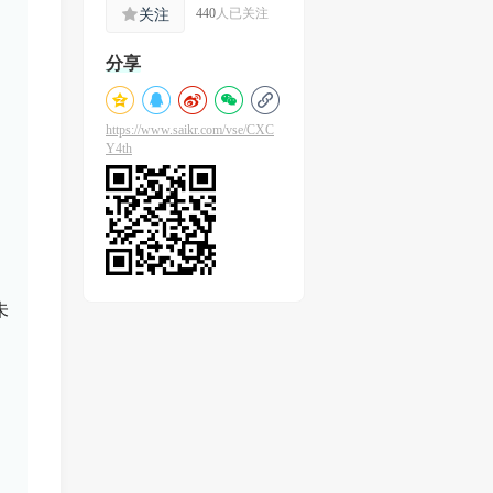
关注
440
人已关注
分享
。
https://www.saikr.com/vse/CXC
Y4th
未