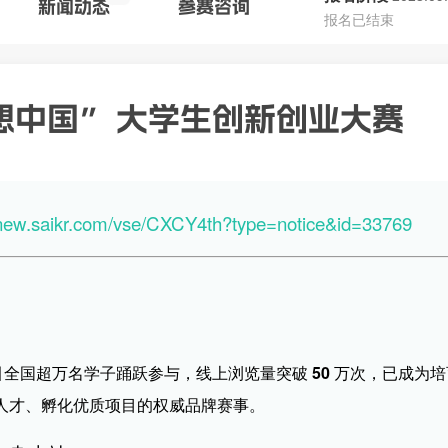
新闻动态
参赛
咨询
报名已结束
想中国” 大学生创新创业大赛
//new.saikr.com/vse/CXCY4th?type=notice&id=33769
引
全国超万名学子
踊跃参与，
线上浏览量突破 50 万次
，已成为培
人才、孵化优质项目的权威品牌赛事。