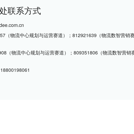
处联系方式
ee.com.cn
757（物流中心规划与运营赛道）；812921639（物流数智营销
2908（物流中心规划与运营赛道）；809351806（物流数智营销
8800198061