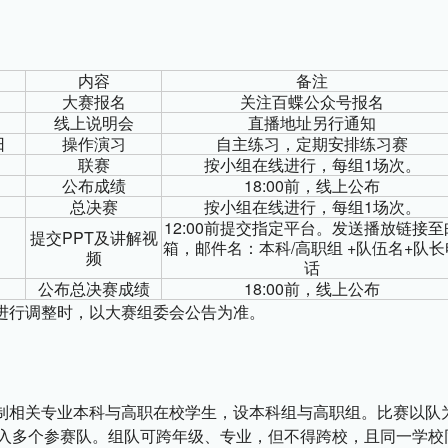
内容
备注
大赛报名
关注百蝶公众号报名
线上说明会
直播地址另行通知
日
操作演习
自主练习，定期安排练习赛
联赛
按小组在线进行，每组1场次。
公布成绩
18:00前，线上公布
总决赛
按小组在线进行，每组1场次。
12:00前提交指定平台。发送播放链接至
提交PPT及讲解视
箱，邮件名：本科/高职组 +队伍名+队长
频
话
公布总决赛成绩
18:00前，线上公布
进行调整时，以大赛组委会公告为准。
制相关专业本科与高职在校学生，设本科组与高职组。比赛以队
加入多个参赛队。组队可跨年级、专业，但不得跨校，且同一学校