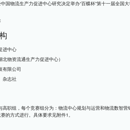
中国物流生产力促进中心研究决定举办“百蝶杯”第十一届全国大
：
构
促进中心
湖北物资流通生产力促进中心）
技有限公司
》杂志社
与高职组，每个竞赛组分为：物流中心规划与运营和物流数智营
赛的方式进行。具体要求见附件1。