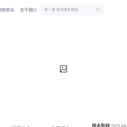
新闻资讯
关于我们
报名阶段
2025.09.