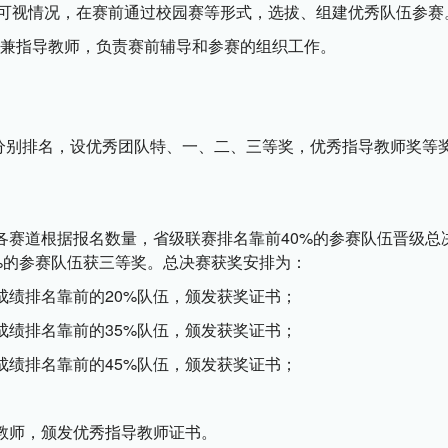
校可视情况，在赛前通过校园赛等形式，选拔、组建优秀队伍参赛
队兼指导教师，负责赛前辅导和参赛的组织工作。
奖分别排名，设优秀团队特、一、二、三等奖，优秀指导教师奖等
各赛道根据报名数量，省级联赛排名靠前40%的参赛队伍晋级总
0%的参赛队伍获三等奖。总决赛获奖安排为：
成绩排名靠前的20%队伍，颁发获奖证书；
成绩排名靠前的35%队伍，颁发获奖证书；
成绩排名靠前的45%队伍，颁发获奖证书；
教师，颁发优秀指导教师证书。