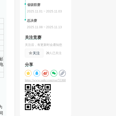
省级联赛
2025.11.01 ~ 2025.11.03
总决赛
2025.11.08 ~ 2025.11.13
关注
竞赛
关注后，有更新时会通知您
关注
20
人已关注
邮
电
分享
https://www.saikr.com/vse/55360
为
同