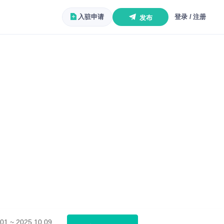
入驻申请
登录 / 注册
发布
01 ~ 2025.10.09