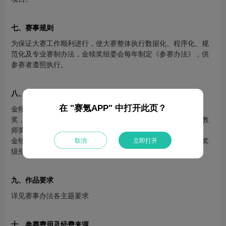
七、赛事规则
为保证大赛工作顺利进行，使大赛整体执行数据化、程序化、规
范化及专业赛制办法，金犊奖组委会每年制定《参赛办法》，供
参赛者遵照执行。
八、奖项设置及奖励设置
在 "赛氪APP" 中打开此页？
金犊奖全球竞赛奖项设置为：年度最佳金犊奖、跨界合作特别
奖，全球金银铜奖，赛区等级奖、新锐奖、优秀奖、优秀指导教
师奖、产学合作贡献奖、社会责任贡献奖若干。
金犊奖全球竞赛奖励设置为：依据年度参赛办法规定，根据获奖
取消
立即打开
级别奖励办法颁发。
九、作品要求
详见赛事办法各主题要求
十、参赛费用及经费来源