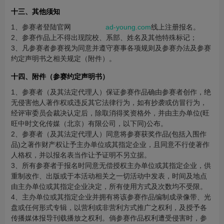
十三、其他须知
1、参赛者登陆官网
http://www.
ad-young.com
线上注册报名。
2、参赛作品上不得出现院校、系部、姓名及其他特殊标记；
3、凡参赛者参赛视为同意并遵守赛事各项规则及参赛办法及参赛
约定声明书之相关规定（附件）。
十四、附件（参赛约定声明书）
1、参赛者（及其法定代理人）保证参赛作品确由参赛者创作，绝
无侵害他人著作权或违反其它法律行为，如有抄袭或仿冒行为，
经评审委员会裁决认定后，除取消得奖资格外，并由主办单位(旺
旺中时文化传媒（北京）有限公司，以下同)公布。
2、参赛者（及其法定代理人）同意将参赛获奖作品(包括入围作
品)之著作财产权让予主办单位或其指定企业，且同意不行使著作
人格权，并以报名表当作让予证明不另立据。
3、所有参赛者于报名时同意无偿授权主办单位或其指定企业，供
重制改作、出版或于本活动相关之一切活动中发表，时间及地点
由主办单位或其指定企业决定，所有使用方式及次数均不受限。
4、主办单位或其指定企业并拥有将该参赛作品编制成录像带、光
盘或任何形式专辑，以营利或非营利方式推广之权利，及授予各
传播媒体报导刊载播放之权利。倘参赛作品权利遭受侵害时，参