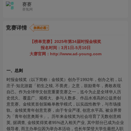
赛赛
赛氪网
竞赛详情
【榜单竞赛】2025年第34届时报金犊奖
报名时间：3月1日-5月10日
大赛官网：http://www.ad-young.com
一、总则
时报金犊奖（以下简称：金犊奖）创办于1992年，创办之初，以
庄子·知北游篇「初生之犊, 不畏虎」之意，鼓励青年，勇敢表现
自己。作为全球华文创意重要竞赛之一，迄今为止是全球华人历
史优久、覆盖广、规模大、参与人数多、作品水准高的公益类创
意竞赛。金犊奖首创策略单教学模式，以实战性教学，与市场接
轨。金犊奖青年创意竞赛，由于专业严谨, 创意水平高, 被业界誉
为「青年创意奥斯卡」。历年来金犊奖为社会培育了无数创意精
英, 据调查, 金犊奖得奖者95%进入相关产业, 其中部分已成为企业
领导者, 而主办单位因为举办本活动，也长年荣登大学生最想入职