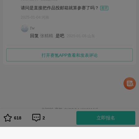
请问是直接把作品投邮箱就算参赛了吗？
2025-01-04 河南
fw
回复
是吧
张精精
2025-01-06 山东
打开赛氪APP查看和发表评论
©
2026
赛氪
京ICP备14013810号
1
立即报名
618
2
队伍管理
队伍管理