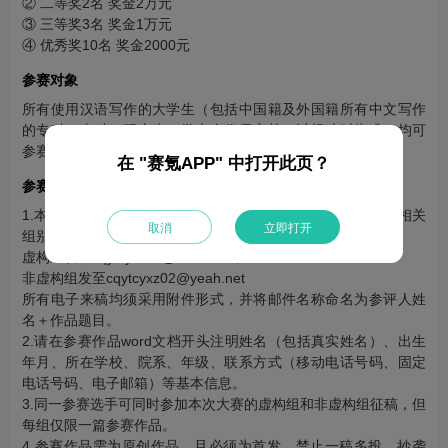
② 二等奖2名 奖金2万元
③ 三等奖3名 奖金1万元
④ 优秀奖10名 奖金2000元
参赛对象
所有使用汉语写作的大学生（包括中国籍及外国籍所有中文写作
的专科、本科、研究生。学生身份需审核，以投稿时为准）均可
参赛。
在 "赛氪APP" 中打开此页？
参赛方式及要求
1.本次大赛仅接受电子来稿，参赛选手需将word文档投送至相关
取消
立即打开
组别邮箱：
虚构组发至cqytcyxz01@126.com；
非虚构组发至cqytcyxz02@yeah.net
所有电子来稿均须采用附件形式，并将邮件名称命名为参评人姓
名＋作品题目。
2.请在参赛作品word文档开头注明姓名（包括真实姓名）、出生
年月、所在学校、院系、年级、联系方式（移动电话号码、固定
电话号码、电子邮箱）等基本信息。
3.同一参赛选手可同时参加本次大赛的虚构组和非虚构组征稿，但
每组仅限一篇参赛作品。
4.参赛作品需为原创作品，且必须为首发，禁止一稿多投、抄袭