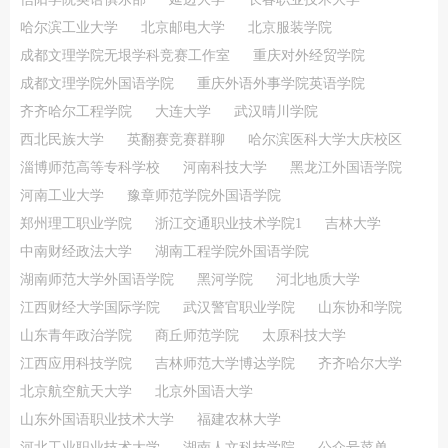
哈尔滨工业大学
北京邮电大学
北京服装学院
成都文理学院无垠学科竞赛工作室
重庆对外经贸学院
成都文理学院外国语学院
重庆外语外事学院英语学院
齐齐哈尔工程学院
大连大学
武汉晴川学院
西北民族大学
英翻赛竞赛群聊
哈尔滨医科大学大庆校区
淄博师范高等专科学校
河南科技大学
黑龙江外国语学院
河南工业大学
豫章师范学院外国语学院
郑州理工职业学院
浙江交通职业技术学院1
吉林大学
中南财经政法大学
湖南工程学院外国语学院
湖南师范大学外国语学院
黑河学院
河北地质大学
江西财经大学国际学院
武汉警官职业学院
山东协和学院
山东青年政治学院
商丘师范学院
太原科技大学
江西应用科技学院
吉林师范大学博达学院
齐齐哈尔大学
北京航空航天大学
北京外国语大学
山东外国语职业技术大学
福建农林大学
河北工业职业技术大学
湖南人文科技学院
公众号菜单