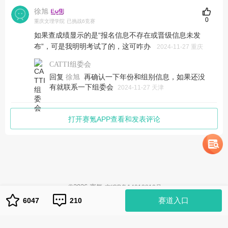
徐旭
0
重庆文理学院
已挑战6竞赛
如果查成绩显示的是“报名信息不存在或晋级信息未发
布”，可是我明明考试了的，这可咋办
2024-11-27 重庆
CATTI组委会
回复
再确认一下年份和组别信息，如果还没
徐旭
有就联系一下组委会
2024-11-27 天津
打开赛氪APP查看和发表评论
©
2026
赛氪
京ICP备14013810号
1
赛道入口
6047
210
队伍管理