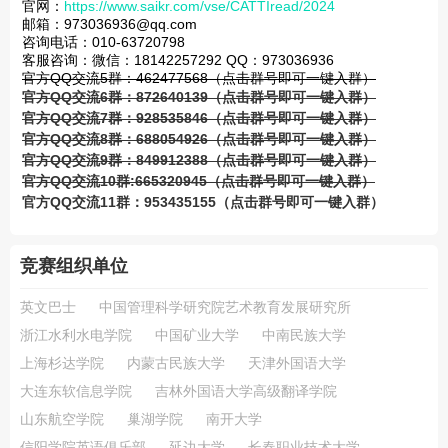
官网：
https://www.saikr.com/vse/CATTIread/2024
邮箱：973036936@qq.com
咨询电话：010-63720798
客服咨询：微信：18142257292 QQ：973036936
官方QQ交流5群：462477568（点击群号即可一键入群）
官方QQ交流6群：872640139（点击群号即可一键入群）
官方QQ交流7群：928535846（点击群号即可一键入群）
官方QQ交流8群：688054926（点击群号即可一键入群）
官方QQ交流9群：849912388（点击群号即可一键入群）
官方QQ交流10群:665320945（点击群号即可一键入群）
官方QQ交流11群：953435155（点击群号即可一键入群）
竞赛组织单位
英文巴士
中国管理科学研究院艺术教育发展研究所
浙江水利水电学院
中国矿业大学
中南民族大学
上海杉达学院
内蒙古民族大学
天津外国语大学
大连东软信息学院
吉林外国语大学高级翻译学院
山东航空学院
巢湖学院
南开大学
信阳学院英语俱乐部
延边大学
长春职业技术大学