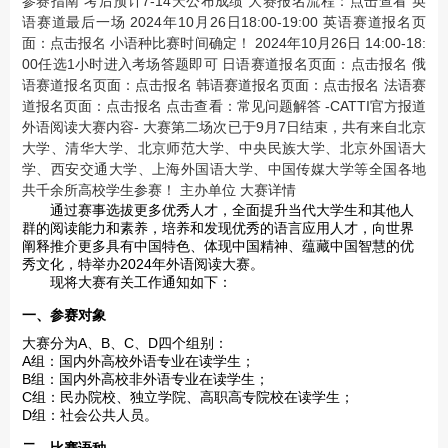
参赛指南 考后预计7-14天公布成绩 大赛报名流程：点击查看 英
语赛道最后一场 2024年10月26日18:00-19:00 英语赛道报名页
面：点击报名 小语种比赛时间确定！ 2024年10月26日 14:00-18:
00任选1小时进入考场答题即可 日语赛道报名页面：点击报名 俄
语赛道报名页面：点击报名 韩语赛道报名页面：点击报名 法语赛
道报名页面：点击报名 点击查看：常见问题解答 -CATTI官方报道
外语阅读大赛内容- 大赛第二场次已于9月7日结束，共有来自北京
大学、清华大学、北京师范大学、中央民族大学、北京外国语大
学、西安交通大学、上海外国语大学、中国传媒大学等全国各地
共千余所高校学生参赛！ 主办单位 大赛详情
通过赛事选拔更多优秀人才，全面提升当代大学生和其他人
群的阅读能力和素养，培养和发现优秀的语言应用人才，向世界
阐释推介更多具有中国特色、体现中国精神、蕴藏中国智慧的优
秀文化，特举办2024年外语阅读大赛。
现将大赛有关工作通知如下：
一、参赛对象
大赛分为A、B、C、D四个组别：
A组：国内外高校外语专业在读学生；
B组：国内外高校非外语专业在读学生；
C组：民办院校、独立学院、高职高专院校在读学生；
D组：社会公共人员。