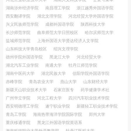
湖南涉外经济学院
南昌理工学院
浙江越秀外国语学院
西安翻译学院
湖北文理学院
河北经贸大学外国语学院
兴义民族师范学院
成都外国语学院
陕西科技大学
长沙师范学院
曲阜师范大学日照校区
哈尔滨师范大学
盐城师范学院
上海外国语大学贤达经济人文学院
山东科技大学青岛校区
绍兴文理学院
德州学院外国语学院
黑龙江大学
河北经贸大学
湖北汽车工业学院
南通大学
牡丹江师范学院
湖南中医药大学
湖北民族大学
信阳学院外国语学院
赤峰学院
青岛农业大学
燕山大学
山东财经大学
新疆天山职业技术大学
石家庄医专
药学健康学术社
广州华立学院
河北工程大学
四川汽车职业技术学院
西安明德理工学院
遂宁职业学院
新疆轻工职业技术学院
青岛工学院
海南热带海洋学院国际学院
郑州大学
重庆移通学院
黑龙江外国语学院英语系
海南科技职业大学外语教学部
牡丹江医科大学